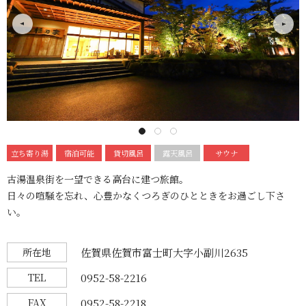
Next
revious
1
2
3
立ち寄り湯
宿泊可能
貸切風呂
露天風呂
サウナ
古湯温泉街を一望できる高台に建つ旅館。
日々の喧騒を忘れ、心豊かなくつろぎのひとときをお過ごし下さ
い。
所在地
佐賀県佐賀市富士町大字小副川2635
TEL
0952-58-2216
FAX
0952-58-2218